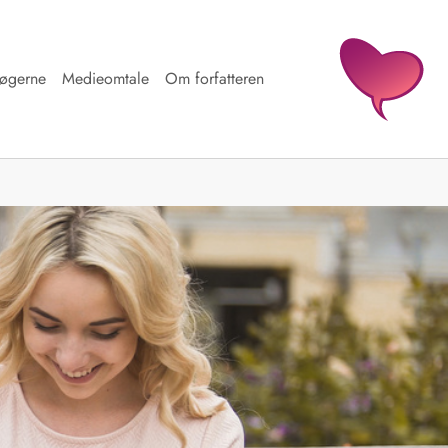
øgerne
Medieomtale
Om forfatteren
g"
enu for "Test dit kærlighedssprog"