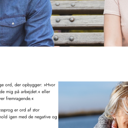
ige ord, der opbygger: »Hvor
ede mig på arbejdet.« eller
iver fremragende.«
ssprog er ord af stor
 hold igen med de negative og