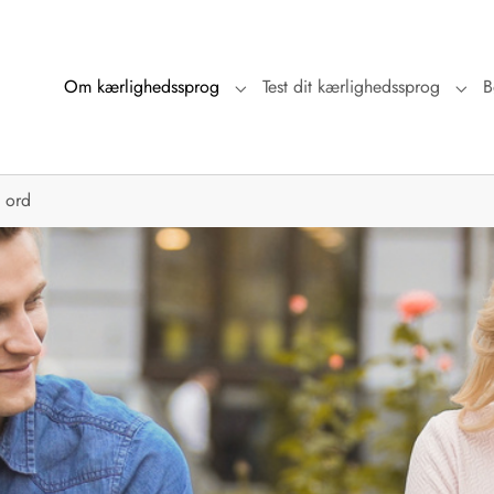
Om kærlighedssprog
Test dit kærlighedssprog
B
Submenu for "Om kærlighedsspro
Subm
 ord